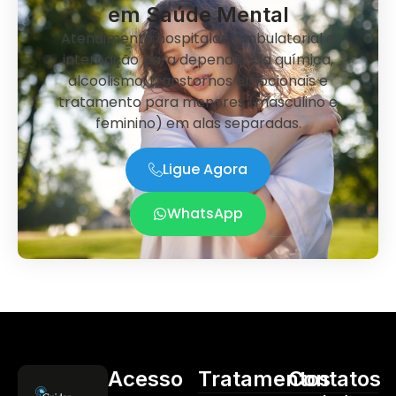
em Saúde Mental
Atendimento hospitalar, ambulatorial e
internação para dependência química,
alcoolismo, transtornos emocionais e
tratamento para menores (masculino e
feminino) em alas separadas.
Ligue Agora
WhatsApp
Acesso
Tratamentos
Contatos