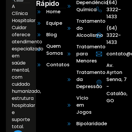
Rápido
Dependência
(64)
A
Química
3322-
Home
Clínica
1433
Hospitalar
Tratamento
Equipe
Cuidar
do
(64)
oferece
Blog
Alcoolismo
3322-
atendimento
1433
Quem
Tratamento
especializado
Somos
para
contato@c
em
Menores
saúde
Contatos
Av.
mental,
Tratamento
Ayrton
com
da
Senna, 7
cuidado
Depressão
-
humanizado,
Catalão,
Vício
estrutura
GO
em
hospitalar
Jogos
e
suporte
Bipolaridade
total.