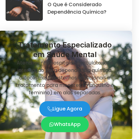
O Que é Considerado
Dependência Química?
Tratamento Especializado
em Saúde Mental
Atendimento hospitalar, ambulatorial e
internação para dependência química,
alcoolismo, transtornos emocionais e
tratamento para menores (masculino e
feminino) em alas separadas.
Ligue Agora
WhatsApp