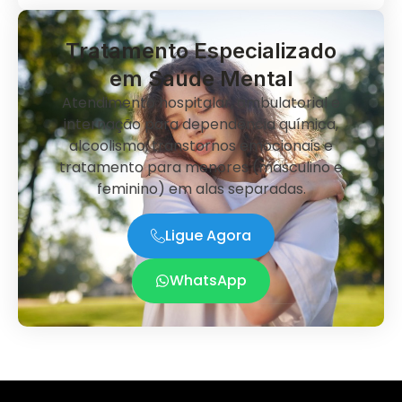
Tratamento Especializado
em Saúde Mental
Atendimento hospitalar, ambulatorial e
internação para dependência química,
alcoolismo, transtornos emocionais e
tratamento para menores (masculino e
feminino) em alas separadas.
Ligue Agora
WhatsApp