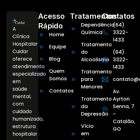
Acesso
Tratamentos
Contatos
Rápido
Dependência
(64)
A
Química
3322-
Home
Clínica
1433
Hospitalar
Tratamento
Equipe
Cuidar
do
(64)
oferece
Blog
Alcoolismo
3322-
atendimento
1433
Quem
Tratamento
especializado
Somos
para
contato@c
em
Menores
saúde
Contatos
Av.
mental,
Tratamento
Ayrton
com
da
Senna, 7
cuidado
Depressão
-
humanizado,
Catalão,
Vício
estrutura
GO
em
hospitalar